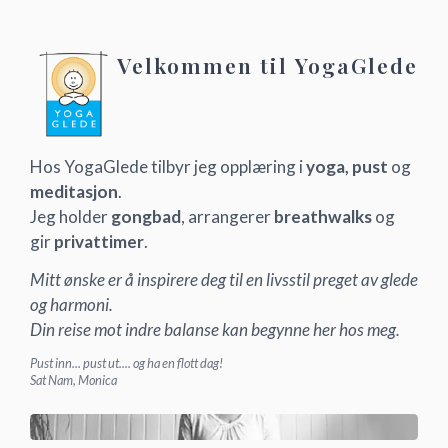
Velkommen til YogaGlede
Hos YogaGlede tilbyr jeg opplæring i
yoga, pust
og
meditasjon
.
Jeg holder
gongbad
, arrangerer
breathwalks
og
gir
privattimer
.
Mitt ønske er å inspirere deg til en livsstil preget av glede
og harmoni.
Din reise mot indre balanse kan begynne her hos meg.
Pust inn... pust ut.... og ha en flott dag!
Sat Nam, Monica